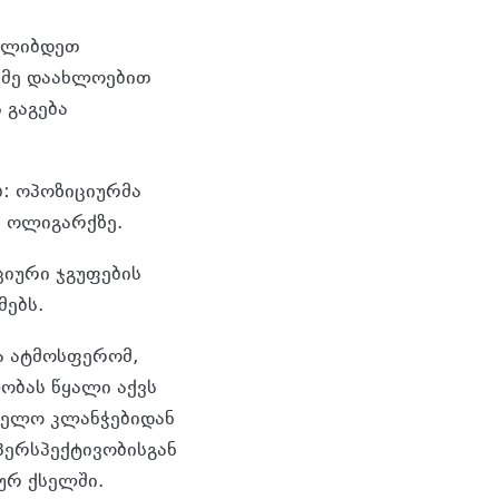
ყალიბდეთ
. მე დაახლოებით
 გაგება
ბ: ოპოზიციურმა
ნ ოლიგარქზე.
ციური ჯგუფების
მებს.
ა ატმოსფერომ,
ბას წყალი აქვს
თველო კლანჭებიდან
პერსპექტივობისგან
ურ ქსელში.