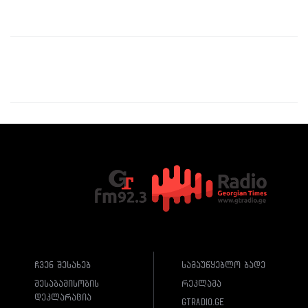
ჩვენ შესახებ
სამაუწყებლო ბადე
შესაბამისობის
რეკლამა
დეკლარაცია
gtradio.ge