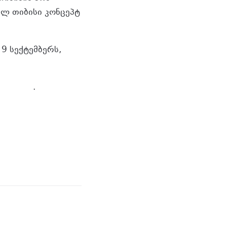
ალ თიბისი კონცეპტ
9 სექტემბერს,
თ
ბმულზე
.