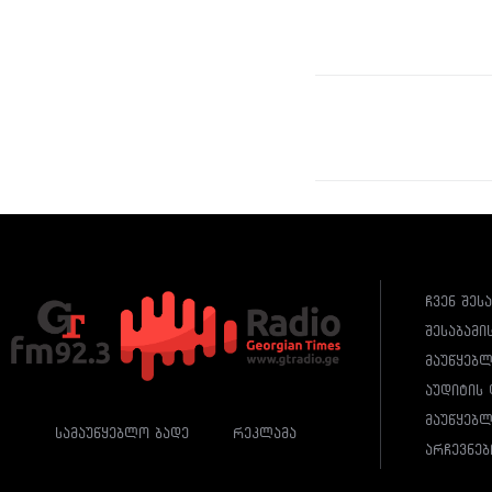
ჩვენ შეს
შესაბამი
მაუწყებ
აუდიტის 
მაუწყებლ
სამაუწყებლო ბადე
რეკლამა
არჩევნებ