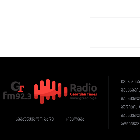
ჩვენ შეს
შესაბამი
მაუწყებ
აუდიტის 
მაუწყებლ
სამაუწყებლო ბადე
რეკლამა
არჩევნებ