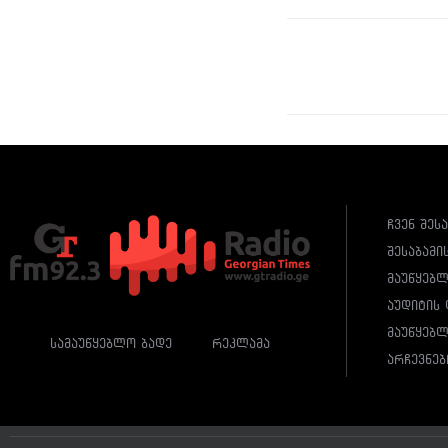
ჩვენ შეს
შესაბამი
მაუწყებ
აუდიტის 
მაუწყებლ
სამაუწყებლო ბადე
რეკლამა
არჩევნებ