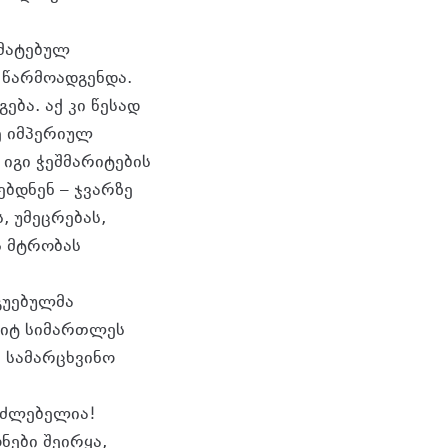
რმატებულ
 წარმოადგენდა.
ბა. აქ კი წესად
ე იმპერიულ
იგი ჭეშმარიტების
ბდნენ – ჯვარზე
, უმეცრებას,
ს მტრობას
გუებულმა
რიტ სიმართლეს
 სამარცხვინო
ეუძლებელია!
ნები შეირყა,