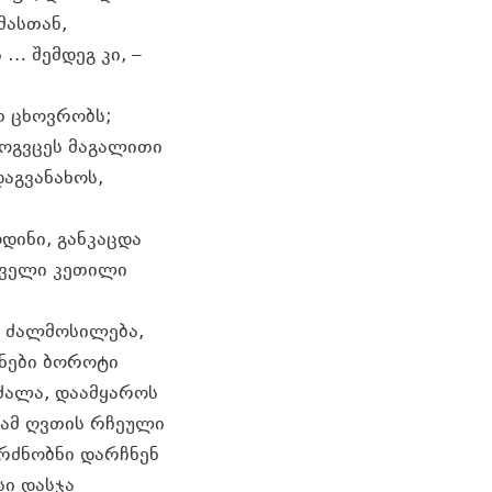
მასთან,
… შემდეგ კი, –
თ ცხოვრობს;
ოგვცეს მაგალითი
დაგვანახოს,
დინი, განკაცდა
ოველი კეთილი
ს ძალმოსილება,
ანები ბოროტი
 ძალა, დაამყაროს
რამ ღვთის რჩეული
რძნობნი დარჩნენ
სი დასჯა