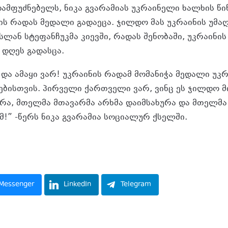
ამფუძნებელს, ნიკა გვარამიას უკრაინელი ხალხის წი
ის რადას მედალი გადაეცა. ჯილდო მას უკრაინის უმა
ლან სტეფანჩუკმა კიევში, რადას შენობაში, უკრაინის
 დღეს გადასცა.
და ამაყი ვარ! უკრაინის რადამ მომანიჭა მედალი უკ
ებისთვის. პირველი ქართველი ვარ, ვინც ეს ჯილდო მ
რა, მთელმა მთავარმა არხმა დაიმსახურა და მთელმ
!” -წერს ნიკა გვარამია სოციალურ ქსელში.
book.com/nika.gvaramia.129/posts/pfbid02tUnz6M
vMyhxRWev5wc9jY4s4porCT9imXl
Messenger
LinkedIn
Telegram