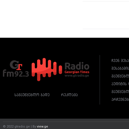
ჩვენ შეს
შესაბამი
მაუწყებ
აუდიტის 
მაუწყებლ
სამაუწყებლო ბადე
რეკლამა
არჩევნებ
© 2022 gtradio.ge | By
view.ge