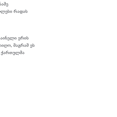
ნაშე
ღლესი რადას
რაინელი ერის
იიღო, მაგრამ ეს
ა ქართულმა
S8Qx83yfcTaZMQXbn