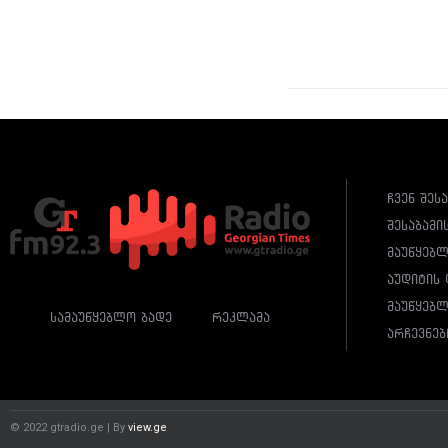
ჩვენ შეს
შესაბამი
მაუწყებ
აუდიტის 
მაუწყებლ
სამაუწყებლო ბადე
რეკლამა
არჩევნებ
© 2022 gtradio.ge | By
view.ge