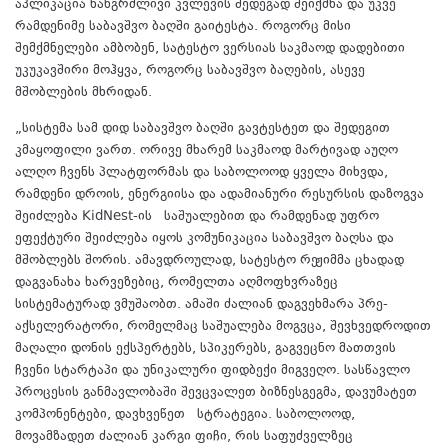
აპლიკაცია ხანგრძლივი კვლევის შედეგად შეიქმნა და უკვე
რამდენიმე საბავშვო ბაღში გაიტესტა. როგორც მისი
შემქმნელები ამბობენ, სატესტო ვერსიას საკმაოდ დადებითი
უკუკავშირი მოჰყვა, როგორც საბავშვო ბაღების, ასევე
მშობლების მხრიდან.
„სისტემა სამ დიდ საბავშვო ბაღში გავტესტეთ და შედეგით
კმაყოფილი ვართ. ორივე მხარემ საკმაოდ მარტივად აუღო
ალღო ჩვენს პლატფორმას და საბოლოოდ ყველა მიხვდა,
რამდენი დროის, ენერგიისა და ადამიანური რესურსის დაზოგვა
შეიძლება KidNest-ის საშუალებით და რამდენად უფრო
ეფექტური შეიძლება იყოს კომუნიკაცია საბავშვო ბაღსა და
მშობლებს შორის. ამავდროულად, სატესტო რეჟიმმა ცხადად
დაგვანახა ხარვეზებიც, რომელთა აღმოფხვრაზეც
სისტემატურად ვმუშაობთ. ამაში ძალიან დაგვეხმარა პრე-
აქსელერატორი, რომელმაც საშუალება მოგვცა, შევხვედროდით
მაღალი დონის ექსპერტებს, სპიკერებს, გაგვეცნო მათთვის
ჩვენი სტარტაპი და უნიკალური ფიდბექი მიგვეღო. სასწავლო
პროცესის განმავლობაში შევცვალეთ ბიზნესგეგმა, დავუმატეთ
კომპონენტები, დავხვეწეთ სტრატეგია. საბოლოოდ,
მოვამზადეთ ძალიან კარგი ფიჩი, რის საფუძველზეც