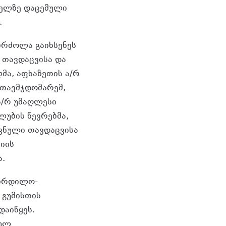
ელზე დაცემული
.
ბრძოლა გაიხსენეს
 თავდაცვისა და
მა, აფხაზეთის ა/რ
 თავმჯდომარემ,
ა/რ უმაღლესი
ლუბის წევრებმა,
ოვნული თავდაცვისა
იის
ა.
 ჩრდილო-
 გუმისთის
დაიწყეს.
სულ