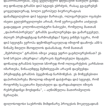
დაპირისპირებას, აქაც ყველაფერი დღესავით ნათელი გახდა.
თუ დონალდ ტრამპი დიპ სტეიტს ებრძვის, რასაც გვაჯერებენ
ყოველდღიურად, ხოლო ევროპულ ბიუროკრატიას
დანამდვილებით დიპ სტეიტი მართავს, ოლიგარქიული ოჯახები
ისეთი გულუბრყვილოები არიან, რომ ევროკავშირი აიძულეს
გადაედგათ კოლონიალისტური ნაბიჯები, რომელიც მათთან
„დაპირისპირებულ“ ტრამპს გააძლიერებდა და გამარჯვებულ,
ძლიერ პრეზიდენტად წარმოაჩენდა? ნუთუ ვინმეს სჯერა, რომ
დიპ სტეიტმა ევროპა დემონსტრაციულად იმიტომ დააჩოქა აშშ-ს
წინაშე მთელი მსოფლიოს დასანახად, რომ მათთან
„მებრძოლი“ ტრამპის იმიჯი კიდევ უფრო გაეძლიერებინათ? ეს
ხომ სრული აბსურდია! ამერიკის შეერთებული შტატები,
დონალდ ტრამპის ხელით სწორედ რომ ოლიგარქების კარნახით
იმართება, წინააღმდეგ შემთხვევაში არავინ დაუშვებდა
პრეზიდენტ ტრამპის ჰეგემონად წარმოჩენას. ეს მოჩვენებითი
დაპირისპირება მხოლოდ იმიტომ დასჭირდა დიპ სტეიტს, რომ
როგორმე საკუთარი შელახული და ფარდაახდილი იმიჯის
რებრენდინგი მოეხდინა“, – აღნიშნულია შათირიშვილის
წერილში.
ფილოსოფოსი საუბრობს მიმდინარე პროცესის მოკლევადიან