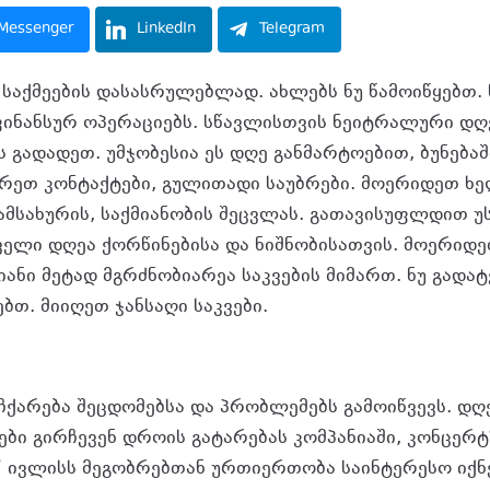
Messenger
LinkedIn
Telegram
აქ­მე­ე­ბის და­სას­რუ­ლებ­ლად. ახ­ლებს ნუ წა­მო­ი­წყებთ. ნ
­ნან­სურ ოპე­რა­ცი­ებს. სწავ­ლის­თვის ნე­იტ­რა­ლუ­რი დღე
გა­და­დეთ. უმ­ჯო­ბე­სია ეს დღე გან­მარ­ტო­ე­ბით, ბუ­ნე­ბა­შ
ი­რეთ კონ­ტაქ­ტე­ბი, გუ­ლი­თა­დი სა­უბ­რე­ბი. მო­ე­რი­დეთ ხ
სა­ხუ­რის, საქ­მი­ა­ნო­ბის შეც­ვლას. გა­თა­ვი­სუფ­ლდით 
­ვე­ლი დღეა ქორ­წი­ნე­ბი­სა და ნიშ­ნო­ბი­სათ­ვის. მო­ე­რი­
­ა­ნი მე­ტად მგრძნო­ბი­ა­რეა საკ­ვე­ბის მი­მართ. ნუ გა­დატ
თ. მი­ი­ღეთ ჯან­სა­ღი საკ­ვე­ბი.
ჩ­ქა­რე­ბა შეც­დო­მებ­სა და პრობ­ლე­მებს გა­მო­იწ­ვევს. 
­ბი გირ­ჩე­ვენ დრო­ის გა­ტა­რე­ბას კომ­პა­ნი­ა­ში, კონ­ცერ­
 ივ­ლისს მე­გობ­რებ­თან ურ­თი­ერ­თო­ბა სა­ინ­ტე­რე­სო იქ­ნე