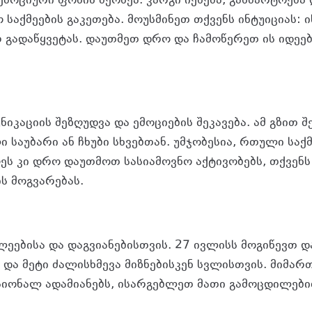
ო­ცი­უ­რი ფო­ნის მქო­ნეა. კარ­გი იქ­ნე­ბა, გან­მარ­ტო­ე­ბა 
 საქ­მე­ე­ბის გა­კე­თე­ბა. მო­უს­მი­ნეთ თქვენს ინ­ტუ­ი­ცი­ას: 
რ გა­და­წყვე­ტას. და­უთ­მეთ დრო და ჩა­მო­წე­რეთ ის იდე­ე
ნი­კა­ცი­ის შე­ზღუდ­ვა და ემო­ცი­ე­ბის შე­კა­ვე­ბა. ამ გზით
 სა­უ­ბა­რი ან ჩხუ­ბი სხვებ­თან. უმ­ჯო­ბე­სია, რთუ­ლი საქ­
ს კი დრო და­უთ­მოთ სა­სი­ა­მოვ­ნო აქ­ტი­ვო­ბებს, თქვენს 
ის მოგ­ვა­რე­ბას.
ე­ე­ბი­სა და დაგ­ვი­ა­ნე­ბის­თვის. 27 ივ­ლისს მო­გი­წევთ და­
 და მეტი ძა­ლის­ხმე­ვა მიზ­ნე­ბის­კენ სვლის­თვის. მი­მარ­
ი­ო­ნალ ადა­მი­ა­ნებს, ისარ­გებ­ლეთ მათი გა­მოც­დი­ლე­ბ