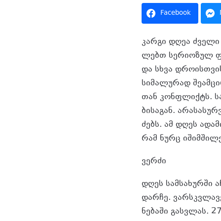
Facebook
კარ­გი დღეა ძვე­ლი ს
ლებთ სე­რი­ო­ზულ ფი
და სხვა დრო­ის­თვის 
სი­მა­ლუ­რად შე­ამ­ც
თან კონ­ფლიქტს. სამ­
ბი­სა­გან. არა­სა­სურ
ძებს. ამ დღეს ადა­მი
რამ ნურც იშიმ­ში­ლებ
ვერ­ძი
დღეს სამ­სა­ხურ­ში ა
დარ­ჩე. ვარ­სკვლა­ვე
ნე­ბა­ში გას­ვლას. 27