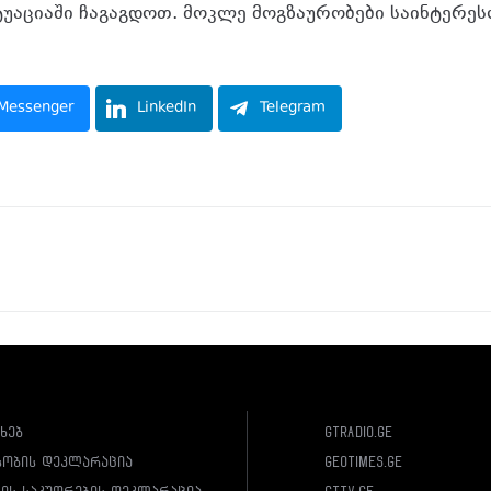
­ტუ­ა­ცი­ა­ში ჩა­გაგ­დოთ. მოკ­ლე მოგ­ზა­უ­რო­ბე­ბი სა­ინ­ტე­რე­
Messenger
LinkedIn
Telegram
ახებ
gtradio.ge
სობის დეკლარაცია
geotimes.ge