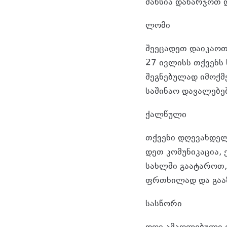
შან­სია და­ხარ­ჯოთ დ
ლომი
შე­ე­ცა­დეთ და­ი­კა­ო
27 ივ­ლისს თქვენს სი­
შეგ­ნე­ბუ­ლად იმოქ­
სა­ში­ნაო და­ვა­ლე­ბე
ქალ­წუ­ლი
თქვე­ნი დღე­ვან­დე­ლ
დეთ კო­მუ­ნი­კა­ცია
სახ­ლში გა­ა­ტა­როთ
ფრთხი­ლად და გა­აზ­
სას­წო­რი