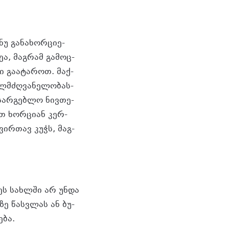
უ გა­ნა­ხორ­ცი­ე­
ა, მაგ­რამ გა­მოც­
ი გა­ა­ტა­როთ. მაქ­
ელ­მძღვა­ნე­ლო­ბას­
უსარ­გებ­ლო ნივ­თე­
დეთ ხორ­ცი­ან კერ­
­ვირ­თავ კუჭს, მაგ­
დღეს სახ­ლში არ უნდა
ტზე წას­ვლას ან ბუ­
­ბა.