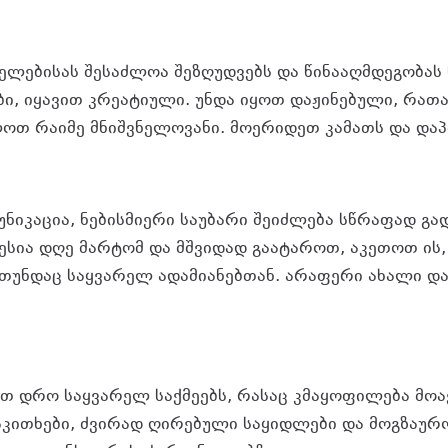
­ე­ლე­ბი­სას შე­საძ­ლოა შე­ზღუდ­ვებს და წი­ნა­აღ­მდე­გო­ბას 
­ბი, იყა­ვით კრე­ა­ტი­უ­ლი. უნდა იყოთ და­ჟი­ნე­ბუ­ლი, რათ
თ რა­ი­მე მნიშ­ვნე­ლო­ვა­ნი. მო­ე­რი­დეთ კა­მათს და და­პი
­ნი­კა­ცია, ნე­ბის­მი­ე­რი სა­უ­ბა­რი შე­იძ­ლე­ბა სწრა­ფად გა
ო­ბე­სია დღე მარ­ტომ და მშვი­დად გა­ა­ტა­როთ, აკე­თოთ ის
უნ­დაც საყ­ვა­რელ ადა­მი­ა­ნებ­თან. არა­ფე­რი ახა­ლი და 
 დრო საყ­ვა­რელ საქ­მე­ებს, რა­საც კმა­ყო­ფი­ლე­ბა მო­ა
­კი­თხე­ბი, ძვი­რად ღი­რე­ბუ­ლი სა­ყიდ­ლე­ბი და მოგ­ზა­უ