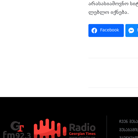
არა­ს­ა­სი­ა­მოვ­ნო სი
ლებ­ლო იქ­ნე­ბა.
Facebook
ჩვენ შეს
შესაბამი