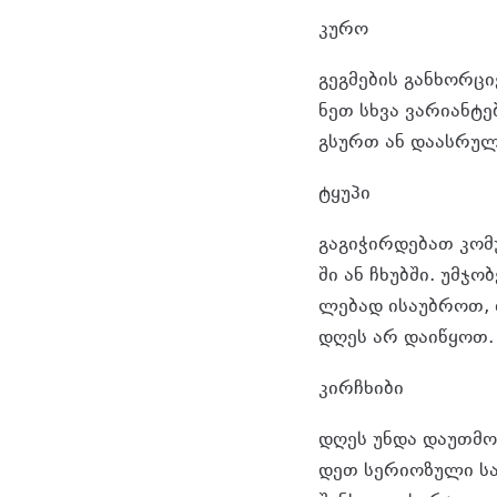
კურო
გეგ­მე­ბის გან­ხორ­ცი
ნეთ სხვა ვა­რი­ან­ტე
გსურთ ან და­ას­რუ­ლო
ტყუ­პი
გა­გი­ჭირ­დე­ბათ კო­მუ
ში ან ჩხუბ­ში. უმ­ჯ
ლე­ბად ისა­უბ­როთ, თ
დღეს არ და­ი­წყოთ.
კირჩხი­ბი
დღეს უნდა და­უთ­მოთ
დეთ სე­რი­ო­ზუ­ლი სა