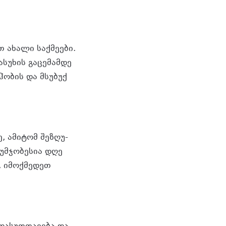
 ახა­ლი საქ­მე­ე­ბი.
სუ­ხის გა­ცე­მამ­დე
ო­ბის და მსუ­ბუქ
ე, ამი­ტომ შე­ზღუ­
უმ­ჯო­ბე­სია დღე
, იმოქ­მე­დეთ