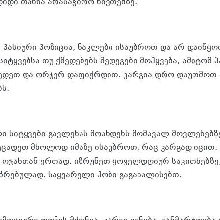
იდი თან­ხა არა­სა­ჭი­რო ნივ­თებ­ზე.
თ პა­სი­უ­რი პო­ზი­ცია, ნაკ­ლე­ბი ისა­უბ­როთ და არ და­ი­წყოთ
ტყვებ­სა თუ ქმე­დე­ბებს შე­დე­გე­ბი მოჰ­ყვე­ბა, ამი­ტომ პა­
მე­დეთ და ორ­ჯერ და­ფიქ­რდით. კარ­გია დრო და­უთ­მოთ ჰ
ბს.
ი სი­ტყვე­ბი გავ­ლე­ნას მო­ახ­დენს მო­მა­ვალ მოვ­ლე­ნებ­ზ
, ეცა­დეთ მხო­ლოდ იმა­ზე ისა­უბ­როთ, რაც კარ­გად იცით. 
, ოჯახ­თან ერ­თად. იზ­რუ­ნეთ ყო­ველ­დღი­ურ სა­კი­თხებ­ზე
რე­ბუ­ლად. საყ­ვა­რე­ლი ჰობი გა­გა­ხა­ლი­სებთ.