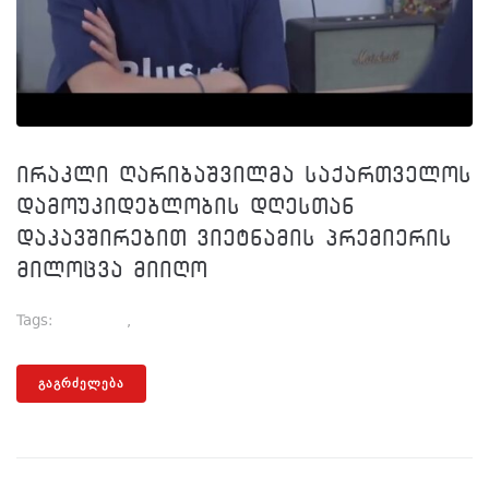
ირაკლი ღარიბაშვილმა საქართველოს
დამოუკიდებლობის დღესთან
დაკავშირებით ვიეტნამის პრემიერის
მილოცვა მიიღო
Tags:
Პრემიერი
,
Ღარიბაშვილი
ᲒᲐᲒᲠᲫᲔᲚᲔᲑᲐ