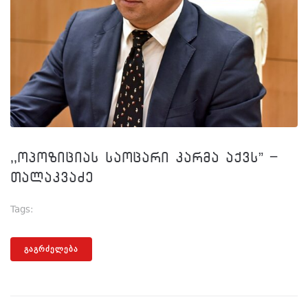
,,ოპოზიციას საოცარი კარმა აქვს” –
თალაკვაძე
Tags:
Ღარიბაშვილი
ᲒᲐᲒᲠᲫᲔᲚᲔᲑᲐ