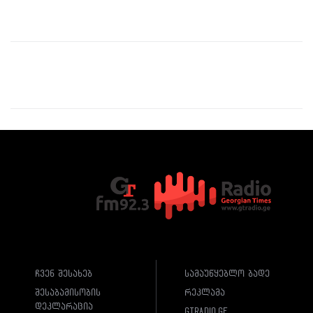
ჩვენ შესახებ
სამაუწყებლო ბადე
შესაბამისობის
რეკლამა
დეკლარაცია
gtradio.ge