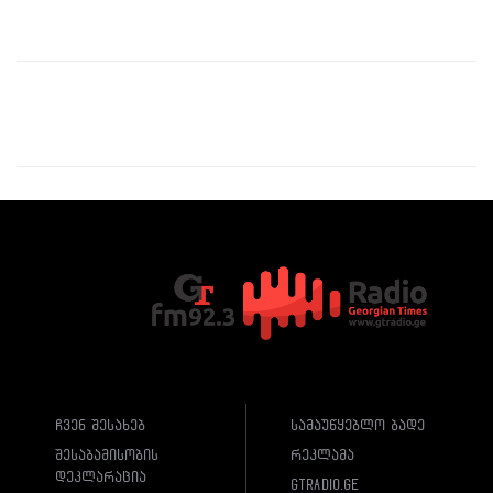
ჩვენ შესახებ
სამაუწყებლო ბადე
შესაბამისობის
რეკლამა
დეკლარაცია
gtradio.ge