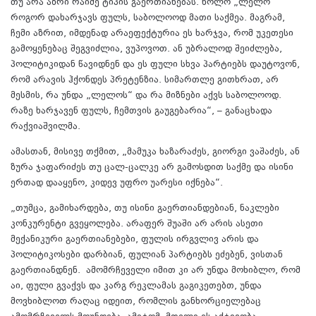
თუ არა აზრი რაიმე ტიპის გაერთიანებას. ხოლო „ლელო“
როგორ დახარჯავს ფულს, საბოლოოდ მათი საქმეა. მაგრამ,
ჩემი აზრით, იმდენად არაეფექტურია ეს ხარჯვა, რომ უკეთესი
გამოყენებაც შეგვიძლია, ვუპოვოთ. ან უბრალოდ შეიძლება,
პოლიტიკიდან წავიდნენ და ეს ფული სხვა პარტიებს დაუტოვონ,
რომ არავის ჰქონდეს პრეტენზია. სიმართლე გითხრათ, არ
მესმის, რა უნდა „ლელოს“ და რა მიზნები აქვს საბოლოოდ.
რაზე ხარჯავენ ფულს, ჩემთვის გაუგებარია“, – განაცხადა
რაქვიაშვილმა.
ამასთან, მისივე თქმით, „მამუკა ხაზარაძეს, გიორგი ვაშაძეს, ან
ზურა ჯაფარიძეს თუ ცალ-ცალკე არ გამოსდით საქმე და ისინი
ერთად დააყენო, კიდევ უფრო უარესი იქნება“.
„თუმცა, გამიხარდება, თუ ისინი გაერთიანდებიან, ნაკლები
კონკურენტი გვეყოლება. არაფერ შუაში არ არის ასეთი
მექანიკური გაერთიანებები, ფულის ირგვლივ არის და
პოლიტიკოსები დარბიან, ფულიან პარტიებს ეძებენ, ვისთან
გაერთიანდნენ. ამომრჩეველი იმით კი არ უნდა მოხიბლო, რომ
აი, ფული გვაქვს და კარგ რეკლამას გაგიკეთებთ, უნდა
მოვხიბლოთ რაღაც იდეით, რომლის განხორციელებაც