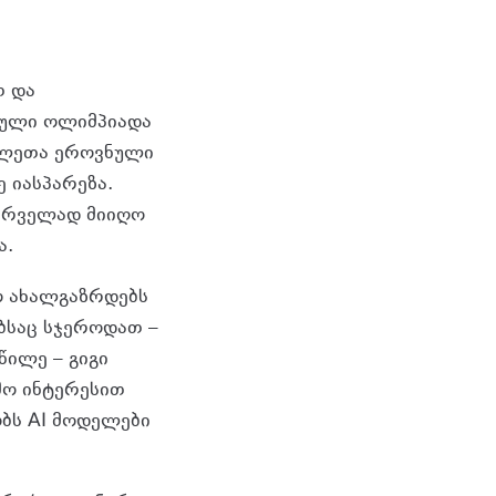
თ და
თიბისის
ნული ოლიმპიადა
ვლეთა ეროვნული
 იასპარეზა.
ირველად მიიღო
ა.
ო ახალგაზრდებს
ბსაც სჯეროდათ –
წილე – გიგი
მო ინტერესით
ობს AI მოდელები