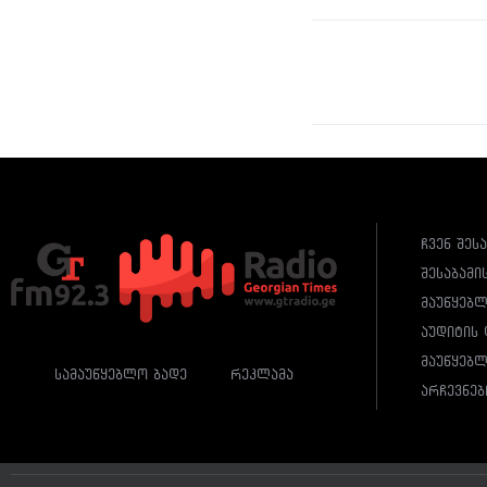
ჩვენ შეს
შესაბამი
მაუწყებ
აუდიტის 
მაუწყებლ
სამაუწყებლო ბადე
რეკლამა
არჩევნებ