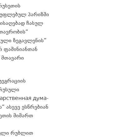
რუსეთის
ისუფლებულ პარიზში
მისაღებად ჩასულ
თავრობის“
სული ზეგავლენის”
რ ფაშინიანთან
 მთავარი
ტეგრაციის
„რუსული
дарственная дума-
“ ასევე ესწრებიან
ეთის მიმართ
სული რუბლით