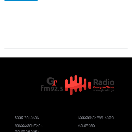
ჩვენ შესახებ
სამაუწყებლო ბადე
შესაბამისობის
რეკლამა
დეკლარაცია