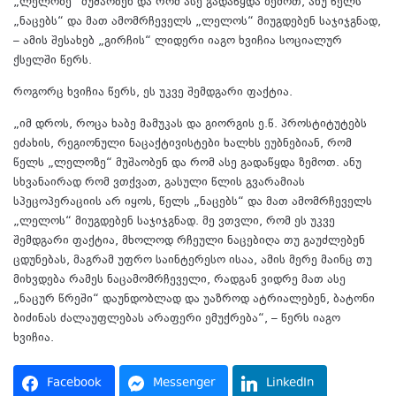
„ლელოზე“ მუშაობენ და რომ ასე გადაწყდა ზემოთ, ანუ წელს
„ნაცებს“ და მათ ამომრჩეველს „ლელოს“ მიუგდებენ საჯიჯგნად,
– ამის შესახებ „გირჩის“ ლიდერი იაგო ხვიჩია სოციალურ
ქსელში წერს.
როგორც ხვიჩია წერს, ეს უკვე შემდგარი ფაქტია.
„იმ დროს, როცა ხაბე მამუკას და გიორგის ე.წ. პროსტიტუტებს
ეძახის, რეგიონული ნაცაქტივისტები ხალხს ეუბნებიან, რომ
წელს „ლელოზე“ მუშაობენ და რომ ასე გადაწყდა ზემოთ. ანუ
სხვანაირად რომ ვთქვათ, გასული წლის გვარამიას
სპეცოპერაციის არ იყოს, წელს „ნაცებს“ და მათ ამომრჩეველს
„ლელოს“ მიუგდებენ საჯიჯგნად. მე ვთვლი, რომ ეს უკვე
შემდგარი ფაქტია, მხოლოდ რჩეული ნაცებიღა თუ გაუძლებენ
ცდუნებას, მაგრამ უფრო საინტერესო ისაა, ამის მერე მაინც თუ
მიხვდება რამეს ნაცამომრჩეველი, რადგან ვიდრე მათ ასე
„ნაცურ წრეში“ დაუნდობლად და უაზროდ ატრიალებენ, ბატონი
ბიძინას ძალაუფლებას არაფერი ემუქრება“, – წერს იაგო
ხვიჩია.
Facebook
Messenger
LinkedIn