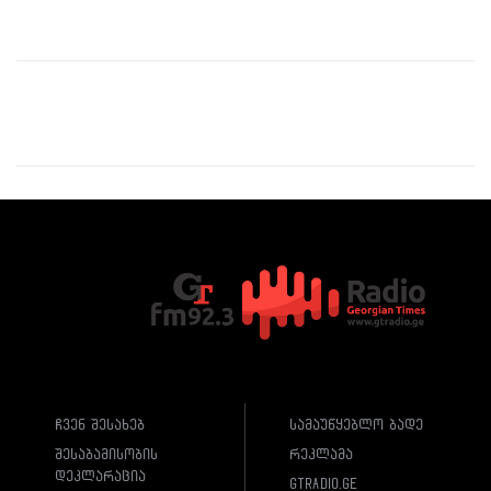
ჩვენ შესახებ
სამაუწყებლო ბადე
შესაბამისობის
რეკლამა
დეკლარაცია
gtradio.ge