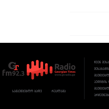
ჩვენ შეს
შესაბამი
მაუწყებ
აუდიტის 
მაუწყებლ
სამაუწყებლო ბადე
რეკლამა
არჩევნებ