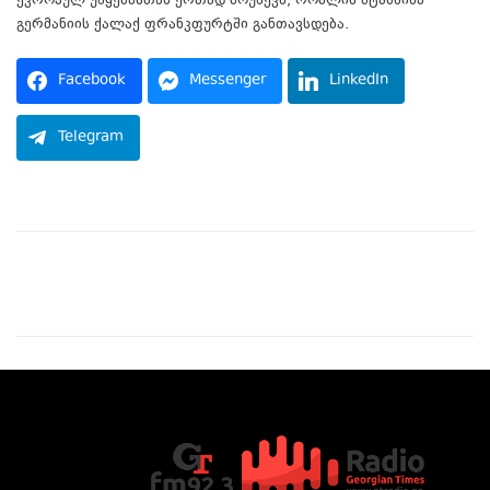
ევროპულ უწყებასთან ერთად მოუწევს, რომლის შტაბბინა
გერმანიის ქალაქ ფრანკფურტში განთავსდება.
Facebook
Messenger
LinkedIn
Telegram