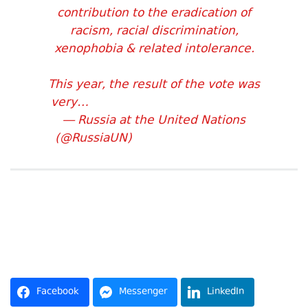
contribution to the eradication of
racism, racial discrimination,
xenophobia & related intolerance.
This year, the result of the vote was
very…
pic.twitter.com/WoTkHTqeSJ
— Russia at the United Nations
(@RussiaUN)
December 20, 2023
Facebook
Messenger
LinkedIn