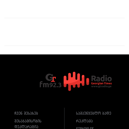
ჩვენ შესახებ
სამაუწყებლო ბადე
შესაბამისობის
რეკლამა
დეკლარაცია