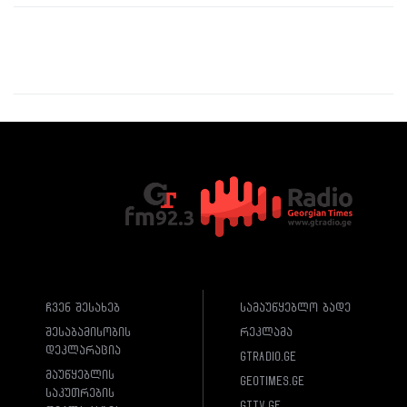
ჩვენ შესახებ
სამაუწყებლო ბადე
შესაბამისობის
რეკლამა
დეკლარაცია
gtradio.ge
მაუწყებლის
geotimes.ge
საკუთრების
gttv.ge