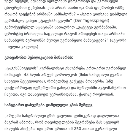
უნდა იდგნენ, ამჟამად ბერლინში ცხოვრობენ და ევროპული
ცხოვრებით ტკბებიან. ვინ არიან ისინი და რას ფიქრობენ ომზე,
რატომ გაექცნენ არმიაში სამსახურს? – ასეთი კითხვაა დასმული
გერმანულ გაზეთ „ტაგესშპიგელში“ (Der Tagesspiegel)
გამოქვეყნებულ სტატიაში სათაურით „გაქცევა გერმანიაში,
ფრონტზე ბრძოლის ნაცვლად: რატომ არიდებენ თავს არმიაში
სამსახურს ბერლინში მყოფი უკრაინელი მამაკაცები?“ (ავტორი
– იულია ვალოვა).
გთავაზობთ პუბლიკაციის შინაარსს:
„ტაგესშპიგელის“ ჟურნალისტი ესაუბრება ერთ-ერთ უკრაინელ
მამაკაცს, 43 წლის არტემ კოროლკოს (მისი ნამდვილი გვარი-
სახელი შეცვლილია), რომელმაც გაქცევა მოახერხა (ანუ
ფაქტობრივად დეზერტირი გახდა) და ბერლინში ავტომანქანით
ჩავიდა. იგი დასავლეთ უკრაინიდანაა, ქალაქ როვნოდან.
სანეტარო დასვენება დამღლელი გზის შემდეგ
„არტემი ხანგრძლივი გზის გავლით ფიზიკურად დაღლილია,
მაგრამ ამბობს, რომ თავისუფლების შეგრძნება მას სულიერ
ძალებს ანიჭებს. იგი ერთ-ერთია იმ 250 ათასი უკრაინელი