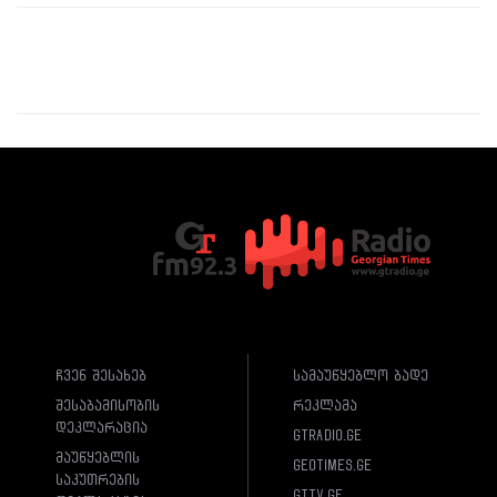
ჩვენ შესახებ
სამაუწყებლო ბადე
შესაბამისობის
რეკლამა
დეკლარაცია
gtradio.ge
მაუწყებლის
geotimes.ge
საკუთრების
gttv.ge