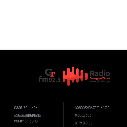
ჩვენ შესახებ
სამაუწყებლო ბადე
შესაბამისობის
რეკლამა
დეკლარაცია
gtradio.ge