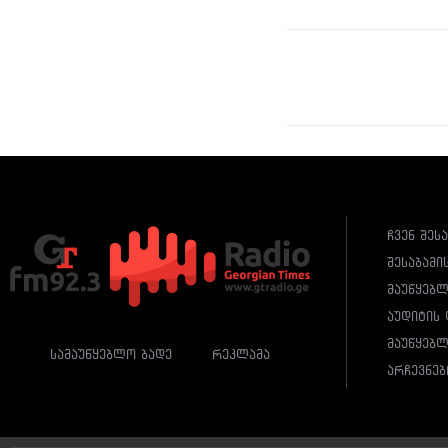
ჩვენ შეს
შესაბამი
მაუწყებ
აუდიტის 
მაუწყებლ
სამაუწყებლო ბადე
რეკლამა
არჩევნებ