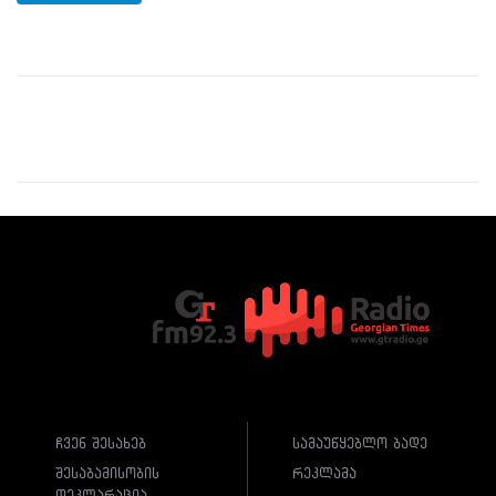
ჩვენ შესახებ
სამაუწყებლო ბადე
შესაბამისობის
რეკლამა
დეკლარაცია