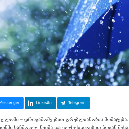
Messenger
LinkedIn
Telegram
ელოში – დროგამოშვებით ღრუბლიანობის მომატება.
იონში ხანმოკლე წვიმა და ელჭექი,დღისით ზოგან შე