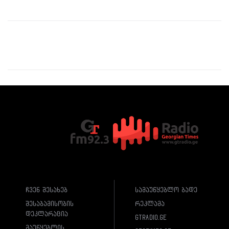
ჩვენ შესახებ
სამაუწყებლო ბადე
შესაბამისობის
რეკლამა
დეკლარაცია
gtradio.ge
მაუწყებლის