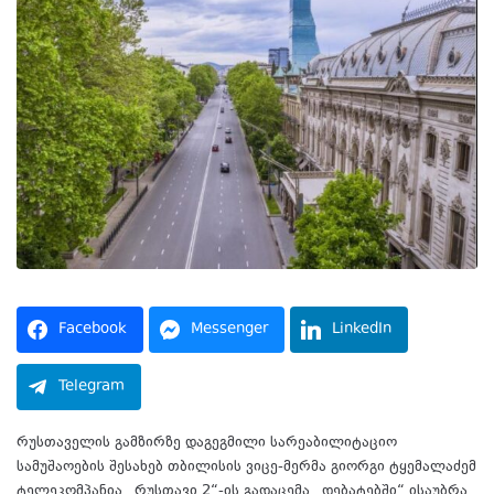
Facebook
Messenger
LinkedIn
Telegram
რუსთაველის გამზირზე დაგეგმილი სარეაბილიტაციო
სამუშაოების შესახებ თბილისის ვიცე-მერმა გიორგი ტყემალაძემ
ტელეკომპანია „რუსთავი 2“-ის გადაცემა „დებატებში“ ისაუბრა.