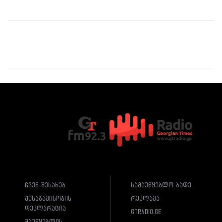
ჩვენ შესახებ
სამაუწყებლო ბადე
შესაბამისობის
რეკლამა
დეკლარაცია
gtradio.ge