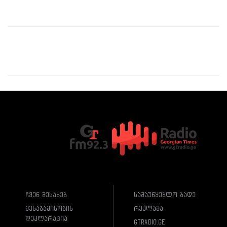
ჩვენ შესახებ
სამაუწყებლო ბადე
შესაბამისობის
რეკლამა
დეკლარაცია
gtradio.ge