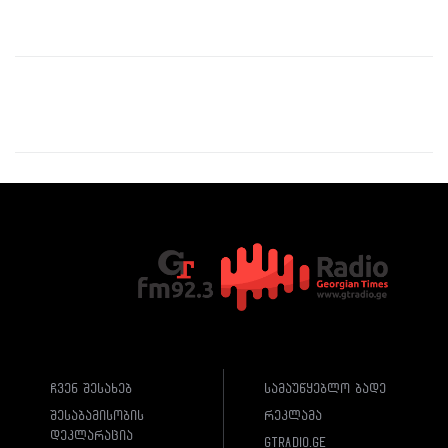
ჩვენ შესახებ
სამაუწყებლო ბადე
შესაბამისობის
რეკლამა
დეკლარაცია
gtradio.ge