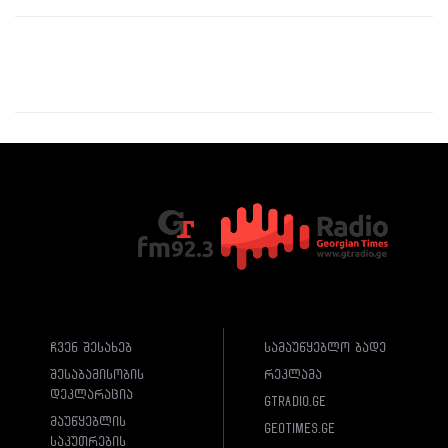
ჩვენ შესახებ
სამაუწყებლო ბადე
შესაბამისობის
რეკლამა
დეკლარაცია
gtradio.ge
მაუწყებლის
geotimes.ge
საკუთრების