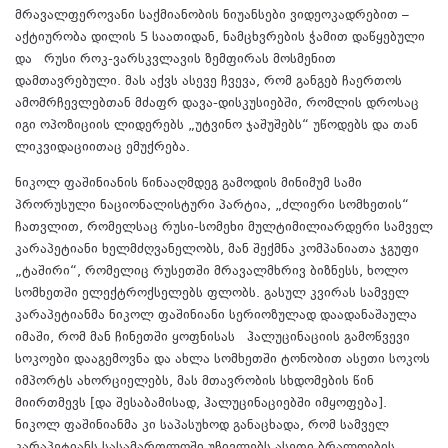
მრავალფეროვანი საქმიანობის ნიუანსები ვიდეოკადრებით –
აქტიურობა დილის 5 საათიდან, ნამცხვრების ჭამით დაწყებული
და რუსი როკ-ვარსკვლავის ზემფირას მოსმენით
დამთავრებული. მას აქვს ასევე ჩვევა, რომ განგებ ჩაერთოს
ამომრჩევლებთან მძაფრ დავა-დისკუსიებში, რომლის დროსაც
იგი ოპოზიციის ლიდერებს „უტვინო ჯაშუშებს“ უწოდებს და თან
ლიკვიდაციითაც ემუქრება.
ნიკოლ ფაშინიანის წინააღმდეგ გამოდის მინიმუმ სამი
პრორუსული ნაციონალისტური პარტია, „ძლიერი სომხეთის“
ჩათვლით, რომელსაც რუსი-სომეხი მულტიმილიარდერი სამველ
კარაპეტიანი ხელმძღვანელობს, მან შექმნა კომპანიათა ჯგუფი
„ტაშირი“, რომელიც რუსეთში მრავალმხრივ ბიზნესს, ხოლო
სომხეთში ელექტროქსელებს ფლობს. გასულ კვირას სამველ
კარაპეტიანმა ნიკოლ ფაშინიანი სერიოზულად დაადანაშაულა
იმაში, რომ მან ჩინეთში ყოფნისას ჰალუცინაციის გამოწვევი
სოკოები დააგემოვნა და ახლა სომხეთში ტონობით ასეთი სოკოს
იმპორტს ახორციელებს, მას მთავრობის სხდომების წინ
მიირთმევს [და შესაბამისად, ჰალუცინაციებში იმყოფება].
ნიკოლ ფაშინიანმა კი საპასუხოდ განაცხადა, რომ სამველ